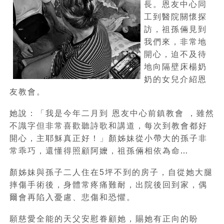
長。恩友中心同
工到醫院關懷探
訪，祖孫倆見到
我們來，非常地
開心，迫不及待
地向隔壁床楊奶
奶的女兒介紹恩
友教會。
她說：「我是今年二月到 恩友中心前鎮教會 ，雖然
不識字但非常喜歡聽詩歌和講道，每次到教會都好
開心，主耶穌真正好！」顏姊妹從小帶大的孫子非
常乖巧，還懂得照顧阿嬤，祖孫倆相依為命…
顏姊妹與孫子二人住在5坪不到的房子，自從她大腿
摔傷手術後，身體常疼痛難耐，出院後回到家，偶
爾會再陷入憂慮、悲傷和恐懼。
願慈愛全能的天父安慰眷顧她，賜她有正向的盼