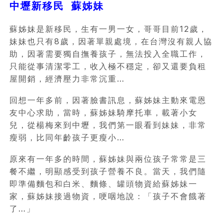
中壢新移民 蘇姊妹
蘇姊妹是新移民，生有一男一女，哥哥目前12歲，
妹妹也只有8歲，因著單親處境，在台灣沒有親人協
助，因著需要獨自撫養孩子，無法投入全職工作，
只能從事清潔零工，收入極不穩定，卻又還要負租
屋開銷，經濟壓力非常沉重…
回想一年多前，因著臉書訊息，蘇姊妹主動來電恩
友中心求助，當時，蘇姊妹騎摩托車，載著小女
兒，從楊梅來到中壢，我們第一眼看到妹妹，非常
瘦弱，比同年齡孩子更瘦小…
原來有一年多的時間，蘇姊妹與兩位孩子常常是三
餐不繼，明顯感受到孩子營養不良。當天，我們隨
即準備麵包和白米、麵條、罐頭物資給蘇姊妹一
家，蘇姊妹接過物資，哽咽地說：「孩子不會餓著
了…」