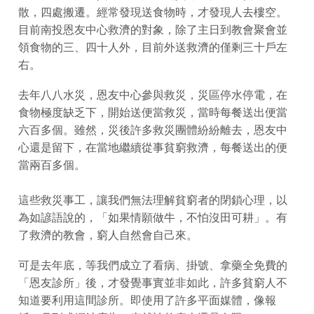
散，四處搬遷。經常發現送食物時，才發現人去樓空。
目前南投恩友中心救濟的對象，除了主日到教會聚會並
領食物的三、四十人外，目前外送救濟的僅剩三十戶左
右。
去年八八水災，恩友中心參與救災，災區停水停電，在
食物極度缺乏下，開始送便當救災，當時每餐送出便當
六百多個。雖然，災後許多救災團體紛紛離去，恩友中
心還是留下，在當地繼續從事貧窮救濟，每餐送出的便
當兩百多個。
這些救災事工，讓我們無法理解貧窮者的閉鎖心理，以
為如諺語說的，「如果情願做牛，不怕沒田可耕」。有
了救濟的教會，窮人自然會自己來。
可是去年底，等我們成立了看病、掛號、拿藥全免費的
「恩友診所」後，才發覺事實並非如此，許多貧窮人不
知道要利用這間診所。即使用了許多平面媒體，像報