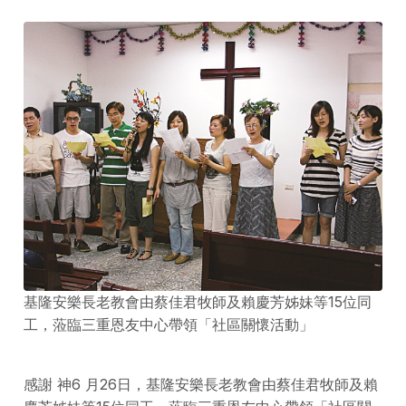
基隆安樂長老教會由蔡佳君牧師及賴慶芳姊妹等15位同
工，蒞臨三重恩友中心帶領「社區關懷活動」
感謝 神6 月26日，基隆安樂長老教會由蔡佳君牧師及賴