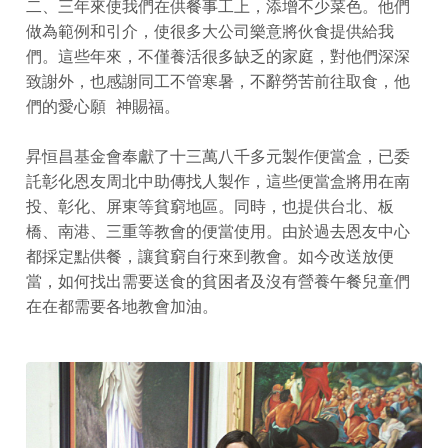
二、三年來使我們在供餐事工上，添增不少菜色。他們
做為範例和引介，使很多大公司樂意將伙食提供給我
們。這些年來，不僅養活很多缺乏的家庭，對他們深深
致謝外，也感謝同工不管寒暑，不辭勞苦前往取食，他
們的愛心願 神賜福。
昇恒昌基金會奉獻了十三萬八千多元製作便當盒，已委
託彰化恩友周北中助傳找人製作，這些便當盒將用在南
投、彰化、屏東等貧窮地區。同時，也提供台北、板
橋、南港、三重等教會的便當使用。由於過去恩友中心
都採定點供餐，讓貧窮自行來到教會。如今改送放便
當，如何找出需要送食的貧困者及沒有營養午餐兒童們
在在都需要各地教會加油。