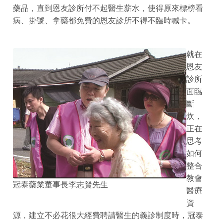
藥品，直到恩友診所付不起醫生薪水，使得原來標榜看
病、掛號、拿藥都免費的恩友診所不得不臨時喊卡。
就在
恩友
診所
面臨
斷
炊，
正在
思考
如何
整合
教會
冠泰藥業董事長李志賢先生
醫療
資
源，建立不必花很大經費聘請醫生的義診制度時，冠泰