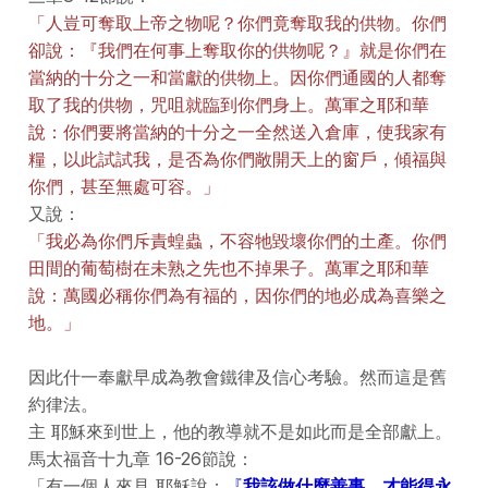
「人豈可奪取上帝之物呢？你們竟奪取我的供物。你們
卻說：『我們在何事上奪取你的供物呢？』就是你們在
當納的十分之一和當獻的供物上。因你們通國的人都奪
取了我的供物，咒咀就臨到你們身上。萬軍之耶和華
說：你們要將當納的十分之一全然送入倉庫，使我家有
糧，以此試試我，是否為你們敞開天上的窗戶，傾福與
你們，甚至無處可容。」
又說：
「我必為你們斥責蝗蟲，不容牠毀壞你們的土產。你們
田間的葡萄樹在未熟之先也不掉果子。萬軍之耶和華
說：萬國必稱你們為有福的，因你們的地必成為喜樂之
地。」
因此什一奉獻早成為教會鐵律及信心考驗。然而這是舊
約律法。
主 耶穌來到世上，他的教導就不是如此而是全部獻上。
馬太福音十九章 16-26節說：
「有一個人來見 耶穌說：
『
我該做什麼善事，才能得永