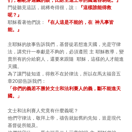
們，駱駝穿過鍼的眼，比財主進上帝的國還容易呢。』
門徒聽見這話，就稀奇得很，說：
『這樣誰能得救
呢？』
耶穌看著他們說：
『在人這是不能的，在 神凡事皆
能。』
主耶穌的故事告訴我們，基督徒若想進天國，光是守律
法，講究什一奉獻是不夠的，必須遵照 主 耶穌教導，變
賣所有的分給窮人，還要來跟隨 耶穌，這樣的人才能進
天國。
為了讓門徒知道，得救不在於律法，所以在馬太福音五
章20節告訴我們：
「你們的義若不勝於文士和法利賽人的義，斷不能進天
國。」
文士和法利賽人究竟有什麼義呢？
他們守律法，敬拜上帝，禱告就如舊約先知，豈是現代
基督徒所能及。