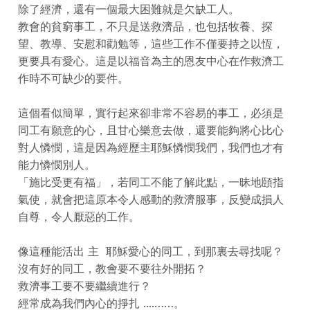
除了經濟，還有一個最大困難就是欠缺工人。
教會的貧窮事工，不只是送救濟品，也包括牧養、探
望、教導、安慰和勸勉等，這些工作不僅要持之以恆，
更要具有愛心。這是以福音為主的恩友中心在作救濟工
作時不可缺少的要件。
這個看似簡單，實行起來卻非常不容易的事工，必須是
同工有願意的心，且甘心樂意去做，還要能夠將心比心
對人憐憫，這是因為經歷主耶穌憐憫我們，我們也才有
能力憐憫別人。
「施比受更有福」，若同工不能了解此點，一昧地頤指
氣使，就會把這原本令人感動的救濟服事，反變成損人
自尊，令人厭惡的工作。
像這種能活出 主 耶穌愛心的同工，到那裏去尋找呢？
沒有好的同工，教會要不要往外開拓？
救濟事工要不要繼續進行？
經常成為我們內心的掙扎 ....……。