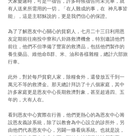
大家憂慮時，可是一禱告，許多時候禱告尚未完畢，就
有人送來所需用的一切，「在人難成的事，在 神凡事皆
能」，這是主耶穌說的，更是我們信心的保證。
為了了解恩友中心關心的貧窮人，七月二十三日利用恩
友定期前往南投中寮和八卦路救濟機會，特別邀請他們
前往，他們不但準備了豐富的救濟品，包括他們製作的
養生藥品、維他命B群、米、油和各樣雜糧，總計六部旅
行車。
此外，對於每戶貧窮人家，除糧食外，還發放五千到一
萬元不等的救濟金。那天總計拜訪了十八個家庭，其中
許多家庭更是恩友中心長期救濟對象，甚至超過四、五
年的，大有人在。
看到恩友中心實際在行善，他們更熱心的為恩友中心籌
設恩友義診系統，除了以教會為中心設立的診所外，另
由他們代表恩友中心，另闢一條看病系統。也就是說，