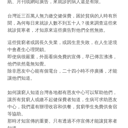
紙、月刊或網站廣告，來就診的病人還是有限。
台灣近三百萬人無力繳交健保費，困於貧病的人時有所
聞，為何每日來就診人數不到五十人？後來調查這些來
就診貧寒者，才知原來這些廣告對他們全然無效。
這些貧窮者或因長久失業，或因生意失敗，在人生逆境
中會產生心理閉鎖。
即使病很嚴重，外面看病免費的宣傳，早已傳言沸沸，
他們依然毫無知覺。
除非恩友中心能有個電台，二十四小時不停廣播，才能
讓他們知道。
如何讓窮人知道台灣各地都有恩友中心可以幫助他們，
讓所有貧窮人或繳不起健保費者知道，生病可求助恩友
中心，我們還有辦理收容和供餐，貧窮學生免費供食宿
等協助。
那時才知宣傳的重要。只有透過不停宣傳才能讓貧寒者