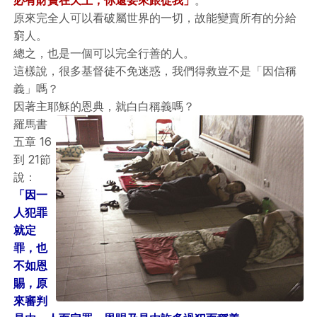
必有財寶在天上，你還要來跟從我」
。
原來完全人可以看破屬世界的一切，故能變賣所有的分給
窮人。
總之，也是一個可以完全行善的人。
這樣說，很多基督徒不免迷惑，我們得救豈不是「因信稱
義」嗎？
因著主耶穌的恩典，就白白稱義嗎？
羅馬書
五章 16
到 21節
說：
「因一
人犯罪
就定
罪，也
不如恩
賜，原
來審判