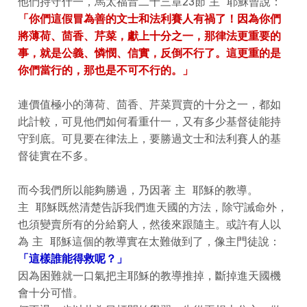
他們持守什一，馬太福音二十三章23節 主 耶穌曾說：
「你們這假冒為善的文士和法利賽人有禍了！因為你們
將薄荷、茴香、芹菜，獻上十分之一，那律法更重要的
事，就是公義、憐憫、信實，反倒不行了。這更重的是
你們當行的，那也是不可不行的。」
連價值極小的薄荷、茴香、芹菜買賣的十分之一，都如
此計較，可見他們如何看重什一，又有多少基督徒能持
守到底。可見要在律法上，要勝過文士和法利賽人的基
督徒實在不多。
而今我們所以能夠勝過，乃因著 主 耶穌的教導。
主 耶穌既然清楚告訴我們進天國的方法，除守誡命外，
也須變賣所有的分給窮人，然後來跟隨主。或許有人以
為 主 耶穌這個的教導實在太難做到了，像主門徒說：
「這樣誰能得救呢？」
因為困難就一口氣把主耶穌的教導推掉，斷掉進天國機
會十分可惜。