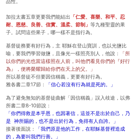
品性。
加拉太書五章更要我們能結出
「仁愛、喜樂、和平、忍
耐、恩慈、良善、信實、溫柔、節制」
等九種聖靈的果
子。試問這些果子，哪一樣不是指行為。
基督徒務要有好行為，主 耶穌在登山寶訓，也以光鹽比
喻，要我們學習做鹽，且像光一樣照亮別人，他說：
「所
以你們的光也當這樣照在人前，叫他們看見你們的『好行
為』，便將榮耀歸給你們在天上的父。」
所以基督徒不但要因信稱義，更要有好行為。
雅各書二章17節：
「信心若沒有行為就是死的。」
為了避免無知的基督徒曲解「因信稱義」誤入歧途，以弗
所書二章8-10節說：
「你們得救是本乎恩，也因著信，這並不是出於自己，乃
是 神所賜的，也不是出於行為，免得有人自誇。」
接著後面說：
「我們原是他的工作，在耶穌基督裡造成
的，為要叫我們行善。」