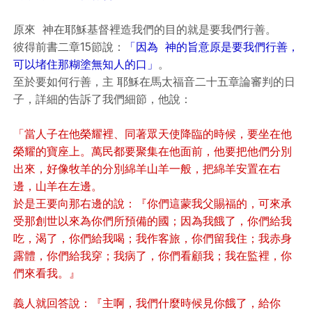
原來 神在耶穌基督裡造我們的目的就是要我們行善。
彼得前書二章15節說：
「因為 神的旨意原是要我們行善，
可以堵住那糊塗無知人的口」
。
至於要如何行善，主 耶穌在馬太福音二十五章論審判的日
子，詳細的告訴了我們細節，他說：
「當人子在他榮耀裡、同著眾天使降臨的時候，要坐在他
榮耀的寶座上。萬民都要聚集在他面前，他要把他們分別
出來，好像牧羊的分別綿羊山羊一般，把綿羊安置在右
邊，山羊在左邊。
於是王要向那右邊的說：『你們這蒙我父賜福的，可來承
受那創世以來為你們所預備的國；因為我餓了，你們給我
吃，渴了，你們給我喝；我作客旅，你們留我住；我赤身
露體，你們給我穿；我病了，你們看顧我；我在監裡，你
們來看我。』
義人就回答說：『主啊，我們什麼時候見你餓了，給你