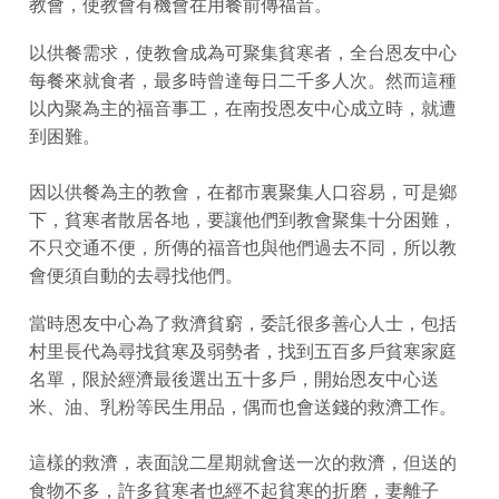
教會，使教會有機會在用餐前傳福音。
以供餐需求，使教會成為可聚集貧寒者，全台恩友中心
每餐來就食者，最多時曾達每日二千多人次。然而這種
以內聚為主的福音事工，在南投恩友中心成立時，就遭
到困難。
因以供餐為主的教會，在都市裏聚集人口容易，可是鄉
下，貧寒者散居各地，要讓他們到教會聚集十分困難，
不只交通不便，所傳的福音也與他們過去不同，所以教
會便須自動的去尋找他們。
當時恩友中心為了救濟貧窮，委託很多善心人士，包括
村里長代為尋找貧寒及弱勢者，找到五百多戶貧寒家庭
名單，限於經濟最後選出五十多戶，開始恩友中心送
米、油、乳粉等民生用品，偶而也會送錢的救濟工作。
這樣的救濟，表面說二星期就會送一次的救濟，但送的
食物不多，許多貧寒者也經不起貧寒的折磨，妻離子