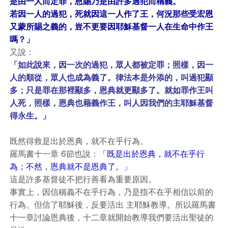
是由一人而定罪，恩賜乃是由許多過犯而稱義。
若因一人的過犯，死就因這一人作了王，何況那些受宏恩
又蒙所賜之義的，豈不更要因耶穌基督一人在生命中作王
嗎？」
又說：
「如此說來，因一次的過犯，眾人都被定罪；照樣，因一
人的順從，眾人也成為義了。律法本是外添的，叫過犯顯
多；只是罪在那裡顯多，恩典就更顯多了。就如罪作王叫
人死，照樣，恩典也藉義作王，叫人因我們的主耶穌基督
得永生。」
既然得救是出於恩典，就不在乎行為。
羅馬書十一章 6節也說：
「既是出於恩典，就不在乎行
為；不然，恩典就不是恩典了。」
這是許多基督徒不把行善看為重要原因。
事實上，因信稱義不在乎行為，乃是指不在乎相信以前的
行為。但信了耶穌後，反要活出 主耶穌教導。所以羅馬書
十一章討論恩典後，十二章就開始教導我們要活出聖徒的