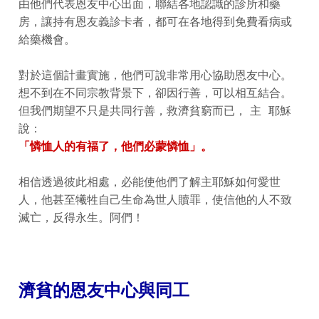
由他們代表恩友中心出面，聯結各地認識的診所和藥
房，讓持有恩友義診卡者，都可在各地得到免費看病或
給藥機會。
對於這個計畫實施，他們可說非常用心協助恩友中心。
想不到在不同宗教背景下，卻因行善，可以相互結合。
但我們期望不只是共同行善，救濟貧窮而已， 主 耶穌
說：
「憐恤人的有福了，他們必蒙憐恤」。
相信透過彼此相處，必能使他們了解主耶穌如何愛世
人，他甚至犧牲自己生命為世人贖罪，使信他的人不致
滅亡，反得永生。阿們！
濟貧的恩友中心與同工