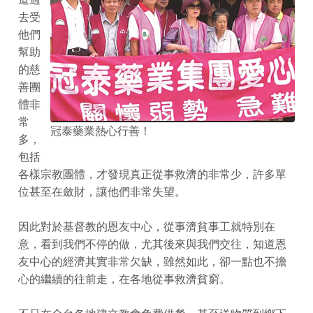
去受
他們
幫助
的慈
善團
體非
常
冠泰藥業熱心行善！
多，
包括
各樣宗教團體，才發現真正從事救濟的非常少，許多單
位甚至在斂財，讓他們非常失望。
因此對於基督教的恩友中心，從事濟貧事工就特別在
意，看到我們不停的做，尤其後來與我們交往，知道恩
友中心的經濟其實非常欠缺，雖然如此，卻一點也不擔
心的繼續的往前走，在各地從事救濟貧窮。