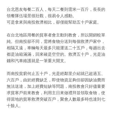
台北恩友每餐二百人，每天二餐則需米一百斤，長長的
領餐隊伍場景很壯觀，很易令人感動。
可是拿來與南投救濟相比，卻僅能幫助五十戶家庭。
在台北地區用餐的貧寒者會主動到教會，所以開銷較單
純。但南投卻不同，需將食物分送到每個救濟戶家中，
相隔又遠，車輛每天最多只能運送二十五戶，每趟出去
都是油箱滿滿，回來確是空空的。救濟五十戶，光是油
錢和汽車維護就是一筆重大開支。
而南投貧窮何止五十戶，光是經鄰里介紹就已超過五、
六百戶，由於經費缺乏，即使物資足夠但卻因缺油費而
無法送達，加上經費短缺等問題，南投教會只好儘量要
求貧寒戶前來教會，利用主日來做禮拜並領取食物，使
得當地的貧寒救濟突破百戶，聚會人數最多時也達到七
十餘人。