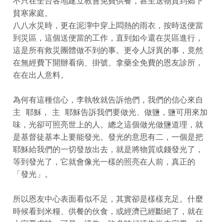
不只在全台各地建立教會免費供餐，甚至送物質到鄉下
貧寒家庭。
八八水災時，更在泥濘中穿上悶熱的雨衣，按時送便當
到災區，這個送便當的工作，直到如今還在災區進行，
這是所有救災團體做不到的事。更令人訝異的事，竟然
在無經費下開辦看病、掛號、拿藥全免費的恩友診所，
在在出人意料。
為何有這種信心，李執牧就告訴他們，我們的信心來自
主 耶穌， 主 耶穌告訴我們要做光、做鹽，鹽可用來加
味，光卻可照亮世上的人。總之這個做光做鹽道理，就
是基督徒基本上要能發光。發光的意思有二，一個是把
耶穌給我們的一切發放出去，就是將物質或錢發光了，
等到發光了，它就會像光一樣的照亮在人前，真正的
「發光」。
所以恩友中心表面看似不足，其實卻是樣樣充足。什麼
時候看到米糧、供餐的伙食，或經濟已經斷絕了，就在