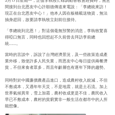
5月17日星期一，正值李執牧忙碌調動各教會經費時，無意
間接到台北恩友中心許順德傳道來電說：「李總統來訪！
現正在台北恩友中心！」他本人因在板橋載送物資，無法
抽身趕回，故要請李執牧立刻前往接待。
「李總統到北恩！」對這個毫無預警的消息，李執牧驚喜
得啞口無言，同時也回想起不久前曾去拜訪李前總
統……。
當時的言談中，訴說了台灣經濟景況，及一些政策造成產
業外移，致使許多人民失業，而恩友中心每日提供兩餐濟
貧，不但來食者眾多，而且年齡層也有逐年下降的趨勢。
同時對於中國廉價農產品進口，造成農村收入銳減，不但
不敷成本，又遇年年天災，不是地震，就是土石流。加上
世界氣候異常，雪上加霜，農村收成更是不佳，農民收入
早已不敷成本，農村的貧窮實非一般生活在都市中的人所
能想像。