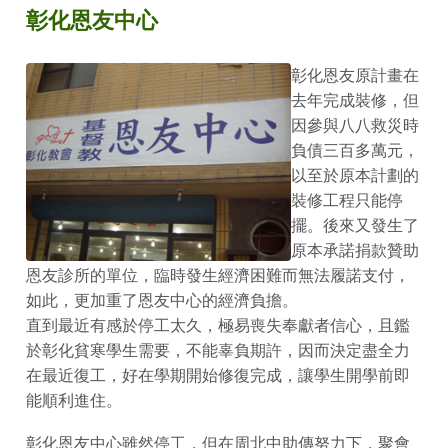
彰化恩友中心
彰化恩友原計畫在
去年完成裝修，但
因參與八八救災時
負債三百多萬元，
以至於原本計劃的
裝修工程只能停
擺。後來又發生了
原本承諾捐款贊助
恩友診所的單位，臨時發生經濟困難而無法履諾支付，
如此，更加重了恩友中心的經濟負擔。
直到最近有感於停工太久，極易喪失奉獻者信心，且鑑
於彰化貧寒學生需要，不能辜負期許，因而決定盡全力
在最近復工，好在學期開始修復完成，讓學生開學前即
能順利進住。
彰化恩友中心雖然停工，但在周北中助傳努力下，聚會