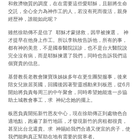
和救濟物質的調度，在在需要這些愛耶穌，且願將生命
交託，全心全力為神作工的人，若沒有死而復活，親身
經歴神，誰能如此呢？
雖然徐助傳不是信了 耶穌才蒙拯救，因早被揀選， 神
才提早在他身上作工。所以李執牧告訴他，所有的事，
都有神的美意，不是國泰醫院誤診，也不是台大醫院說
完全沒有病，而是耶穌揀選了我們，同時也告訴我們這
個寶貴的信息。
基督教長老教會陳寶珠姊妹多年在更生團契服事，後來
陪女兒旅居英國，回國後因著聖靈感動來到板恩，從6月
開始將負責每周三的中午聚會，同時希望她能進一步協
助土城教會事工，求 神紀念她的擺上。
板恩負責開拓新竹恩友中心，現在徐助傳正到處物色合
適地點，跑遍了新竹地區，才發現新竹的房租都很貴，
甚至比台北還貴。求 神賜給我們合適又便宜的房子，使
我們能夠真正幫助在地有需要的貧寒者。