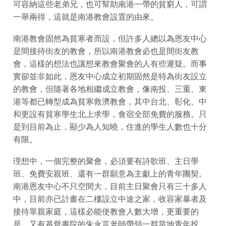
可容納這些老弟兄，也可幫助南港一帶的貧窮人，可謂
一舉兩得，這就是南港教會設置的由來。
南港教會固然為貧寒者而設，但許多人總以為恩友中心
是間接待街友的教會，所以南港教會必也是間街友教
會，這樣的想法也讓想來教會聚會的人有些遲疑。而事
實卻並非如此，恩友中心成立初期固然是特為街友設立
的教會，但隨著各地相繼成立教會，像南投、三重、東
港等都已轉型成為貧寒救濟教會，其中台北、彰化、中
和更設有貧寒學生北上求學，食宿全部免費的服務。只
是到目前為止，顯少為人知曉，住進的學生人數也十分
有限。
理想中，一個完整的聚會，必須要有詩歌班、主日學
班、免費安親班、還有一群願意為主獻上的青年團契。
南港恩友中心不只空間大，目前主日聚會只有三十多人
中，目前亦已計畫在二樓設立中途之家，收容家暴者及
接待單親家庭，這樣必能使教會人數大增，更重要的
是，又有基督書院的朱永言老師帶領一群當地青年投