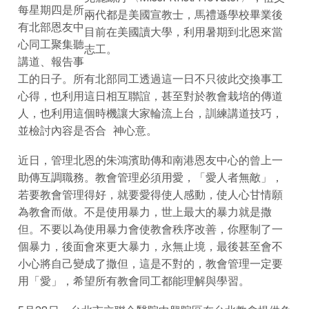
每星期四是所
兩代都是美國宣教士，馬禮遜學校畢業後
有北部恩友中
目前在美國讀大學，利用暑期到北恩來當
心同工聚集聽
志工。
講道、報告事
工的日子。所有北部同工透過這一日不只彼此交換事工
心得，也利用這日相互聯誼，甚至對於教會栽培的傳道
人，也利用這個時機讓大家輪流上台，訓練講道技巧，
並檢討內容是否合 神心意。
近日，管理北恩的朱鴻濱助傳和南港恩友中心的曾上一
助傳互調職務。教會管理必須用愛，「愛人者無敵」，
若要教會管理得好，就要愛得使人感動，使人心甘情願
為教會而做。不是使用暴力，世上最大的暴力就是撒
但。不要以為使用暴力會使教會秩序改善，你壓制了一
個暴力，後面會來更大暴力，永無止境，最後甚至會不
小心將自己變成了撒但，這是不對的，教會管理一定要
用「愛」，希望所有教會同工都能理解與學習。