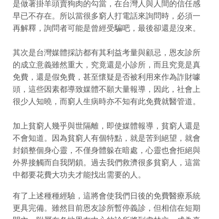
是做著掛羊頭賣狗肉的勾當，在台灣人與人間的信任感
早已不存在。所以當很多窮人打電話來詢問時，必須一
再解釋，詢問者可能是曾經受騙吧，最後卻還是沒來。
其次是台灣媒體採訪都有其利益考量與顧忌，恩友診所
的成立意義雖然重大，究竟還是小診所，而且究竟是真
免費，還是假免費，甚至懷疑是否被利用來作為詐財噱
頭，這些因素都導致媒體不願大量報導，因此，社會上
很少人知曉，而窮人生病時亦不知有此免費就醫管道。
加上貧窮人幾乎與世隔離，即使媒體報導，貧窮人還是
不會知道。因為貧窮人有個特點，就是苦到絕望，就會
封鎖整個身心靈，不僅身體躲在暗處，心靈也會拒絕與
外界接觸而自我閉鎖。過去我們救濟很多貧窮人，這當
中都要花費大功夫才能找出需要的人。
有了上述種種經驗，這將會使我們日後的免費醫療系統
更具完備。雖然目前恩友診所暫停義診，但相信在短期