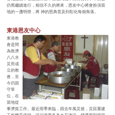
仍舊繼續進行，相信不久的將來，恩友中心將會扮演當
地的一盞明燈，將 神的恩典普及到彰化每個角落。
東港恩友中心
東港教
會是間
為救濟
八八水
災而成
立的教
會，至
今仍固
守單
位，在
當地從
事濟貧工作。最近雨季來臨，因去年風災後，災區重建
工作幾乎停頓，河川淤塞多為土石淹沒，稍遇雨則很容