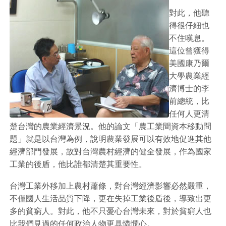
對此，他聽
得很仔細也
不住嘆息。
這位曾獲得
美國康乃爾
大學農業經
濟博士的李
前總統，比
任何人更清
楚台灣的農業經濟景況。他的論文「農工業間資本移動問
題」就是以台灣為例，說明農業發展可以有效地促進其他
經濟部門發展，故對台灣農村經濟的健全發展，作為國家
工業的後盾，他比誰都清楚其重要性。
台灣工業外移加上農村蕭條，對台灣經濟影響必然嚴重，
不僅國人生活品質下降，更在失掉工業後盾後，導致出更
多的貧窮人。對此，他不只憂心台灣未來，對於貧窮人也
比我們見過的任何政治人物更具憐憫心。