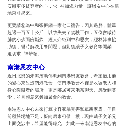
安慰更多貧窮者的心，求 神加添力量，讓恩友中心在當
地茁壯起來。
更要請您為中和張振鋼一家七口禱告，因其過胖，體重
超過一百五十公斤，以致失去了駕駛工作，五位嗷嗷待
脯的小孩面臨斷炊，經人介紹到中和恩友，經林幹事協
助後，暫時解決用餐問題，但對後續子女教育等開銷，
迫切求 神帶領。
南港恩友中心
近日北恩的朱鴻濱助傳調到南港恩友教會，希望借用他
的愛心來改造南港教會，使南港教會不僅是收容老人和
身心障礙者的場所，更是鄰居可來泡茶聊天、感受到關
愛，並且願意來參加聚會的教會。
南港恩友中心未來打算收容家暴受害和單親家庭，但目
前礙於場地不足，擬向房東租借二樓，現由戴子文弟兄
出面交涉中，希望能得應允，如此一來南港恩友中心的