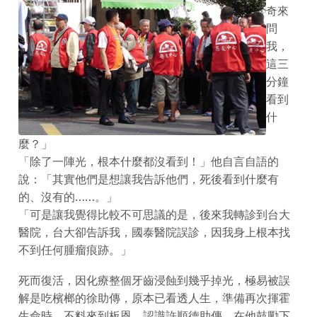
奇來
問
我，
這三
分鐘
看到
什
麼？」
「除了一陣光，根本什麼都沒看到！」他自言自語的
說：「其實他們是想讓我告訴他們，死後看到什麼有
的、沒有的……。」
「可是讓我覺得比較不可思議的是，後來我轉診到台大
醫院，台大卻告訴我，國泰醫院誤診，因我身上根本找
不到任何腫瘤痕跡。」
死而復活，因化療整個牙齒浸蝕到幾乎掉光，極易被誤
解是吃檳榔的徐助傳，原本已看透人生，準備再次揮霍
生命時，不料來到板恩，認識許順德助傳，在他鼓勵下