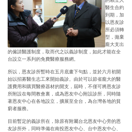
醫生合約
到期，加
以恩友診
所必須轉
型，拋棄
龐大支出
的僱請醫護制度，取而代之以義診制度，如此才能在全
台設立一系列的免費醫療服務網。
所以，恩友診所暫時在五月底畫下句點，並於六月初開
始以招募醫生志工來開始義診。由於可以節省龐大的醫
護費用和購買醫療器材的開支，屆時，不僅可將恩友診
所附設在每間教會裏，成為恩友中心附設診所，同時隨
著恩友中心在各地設立，擴展至全台，為台灣各地的貧
窮者服務。
目前暫定的義診所在，除原有附屬台北恩友中心旁的恩
友診所外，同時準備在南投恩友中心、台中恩友中心、