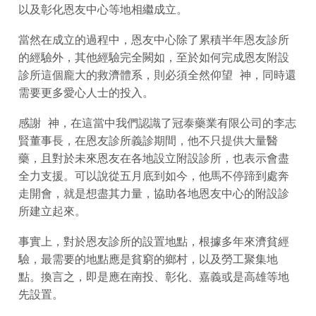
以及彰化恩友中心等地相繼成立。
當然在成立的過程中，恩友中心除了累積半年恩友診所
的經驗外，其他經驗完全闕如，至於如何完成恩友附設
診所這個龐大的救濟體系，則必須全然仰望 神，同時還
需要更多愛心人士的投入。
感謝 神，在這當中我們認識了冠泰藥業有限公司的李志
賢董事長，在恩友診所義診期間，他不只提供大量醫
藥，且對於未來恩友在各地設立附設診所，也表示會盡
全力支援。可以說從五月底到如今，他馬不停蹄到處奔
走開會，就是想盡其力量，協助各地恩友中心的附設診
所建立起來。
事實上，對於恩友診所的設置地點，根據多年來濟貧經
驗，最需要的地點應是貧窮的鄉村，以及勞工聚集地
點。換言之，即是應在南投、彰化、嘉義或是高雄等地
先設置。