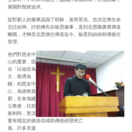
展開對聖經追求。
從對窮人的服事認識了耶穌，進而受洗。也決定將生命
交託給神。許助傳先在板恩服事，直到北恩陳彥甫傳道
離職，才轉至北恩擔任傳道迄今。板恩則由徐助傳接任
管理。
他們對恩友中
心的重要，因
在「以福音為
主，救濟為
輔」的恩友中
心，為拯救貧
窮，在各地建
立教會，往前
衝剌時，更須
要有穩定的後
徐信雄助傳曾經歴死亡
盾。許多支援