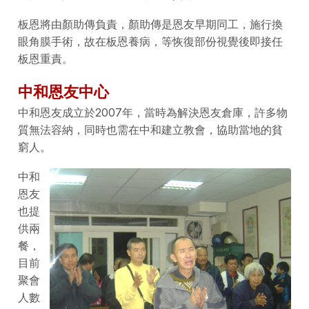
板恩將由顏助傳負責，顏助傳是恩友早期同工，施行換
眼角膜手術，故在板恩養病，等恢復部份視覺後即接任
板恩重責。
中和恩友中心
中和恩友成立於2007年，當時為解決恩友倉庫，許多物
質無法容納，同時也需在中和建立教會，協助當地的貧
窮人。
中和
恩友
也提
供兩
餐，
目前
聚會
人數