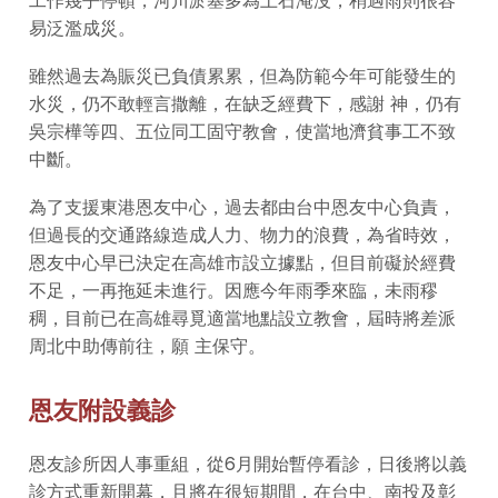
易泛濫成災。
雖然過去為賑災已負債累累，但為防範今年可能發生的
水災，仍不敢輕言撒離，在缺乏經費下，感謝 神，仍有
吳宗樺等四、五位同工固守教會，使當地濟貧事工不致
中斷。
為了支援東港恩友中心，過去都由台中恩友中心負責，
但過長的交通路線造成人力、物力的浪費，為省時效，
恩友中心早已決定在高雄市設立據點，但目前礙於經費
不足，一再拖延未進行。因應今年雨季來臨，未雨穋
稠，目前已在高雄尋覓適當地點設立教會，屆時將差派
周北中助傳前往，願 主保守。
恩友附設義診
恩友診所因人事重組，從6月開始暫停看診，日後將以義
診方式重新開幕，且將在很短期間，在台中、南投及彰