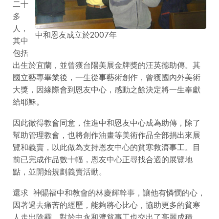
二十
多
人，
中和恩友成立於2007年
其中
包括
出生於宜蘭，並曾獲台陽美展金牌獎的汪英德助傳。其
國立藝專畢業後，一生從事藝術創作，曾獲國內外美術
大獎，因緣際會到恩友中心，感動之餘決定將一生奉獻
給耶穌。
因此徵得教會同意，住進中和恩友中心成為助傳，除了
幫助管理教會，也將創作油畫等美術作品全部捐出來展
覽和義賣，以此做為支持恩友中心的貧寒救濟事工。目
前已完成作品數十幅，恩友中心正尋找合適的展覽地
點，並開始規劃義賣活動。
還求 神賜福中和教會的林慶輝幹事，讓他有憐憫的心，
因著過去痛苦的經歷，能夠將心比心，協助更多的貧寒
人走出陰霾，對於中永和濟貧事工也交出了亮麗成積，