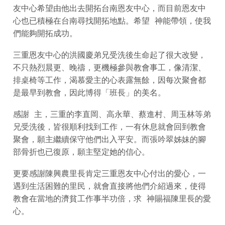
友中心希望由他出去開拓台南恩友中心，而目前恩友中
心也已積極在台南尋找開拓地點。希望 神能帶領，使我
們能夠開拓成功。
三重恩友中心的洪國慶弟兄受洗後生命起了很大改變，
不只熱烈晨更、晚禱，更機極參與教會事工，像清潔、
排桌椅等工作，渴慕愛主的心表露無餘，因每次聚會都
是最早到教會，因此博得「班長」的美名。
感謝 主，三重的李直岡、高永華、蔡進村、周玉林等弟
兄受洗後，皆很順利找到工作，一有休息就會回到教會
聚會，願主繼續保守他們出入平安。而張吟翠姊妹的腳
部骨折也已復原，願主堅定她的信心。
更要感謝陳興農里長肯定三重恩友中心付出的愛心，一
遇到生活困難的里民，就會直接將他們介紹過來，使得
教會在當地的濟貧工作事半功倍，求 神賜福陳里長的愛
心。