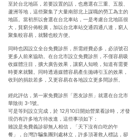
至於台北地區，若要設置的話，也應選在三重、五股、
蘆洲等地，這些聚集了大量南部北上謀職的勞工為主的
地區。當初所以會選在台北車站，一是考慮台北地區很
大，貧窮分佈較廣，加以台北車站交通四通八達，窮人
聚集較容易，就醫也較方便。
同時也因設立全台免費診所，所需經費必多，必須號召
更多人前來協助。在台北市設立免費診所，不僅容易吸
收媒體注目，擴大廣告效果，讓窮人知曉，知道有需要
時要來就醫。同時透過媒體容易產生拋磚引玉的效果，
收到的捐款若多，又更容易在各地設立更多間診所。
經此評估，第一家免費診所「恩友診所」就選在台北市
華陰街 3-1號。
可是等到設立完成，於 12月10日開始營業看診時，才發
現仍有許多地方待改進，這些事項如下：
雖說是免費義診卻無人相信，「天下沒有白吃的午
餐」，台灣詐騙集團到處林立，許多頂著救人標誌，卻