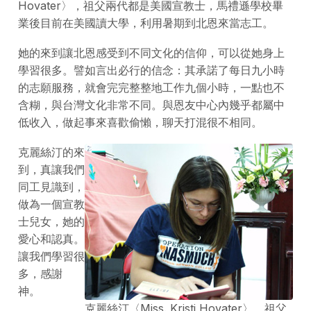
Hovater〉，祖父兩代都是美國宣教士，馬禮遜學校畢
業後目前在美國讀大學，利用暑期到北恩來當志工。
她的來到讓北恩感受到不同文化的信仰，可以從她身上
學習很多。譬如言出必行的信念：其承諾了每日九小時
的志願服務，就會完完整整地工作九個小時，一點也不
含糊，與台灣文化非常不同。與恩友中心內幾乎都屬中
低收入，做起事來喜歡偷懶，聊天打混很不相同。
克麗絲汀的來
到，真讓我們
同工見識到，
做為一個宣教
士兒女，她的
愛心和認真。
讓我們學習很
多，感謝
神。
克麗絲汀〈Miss. Kristi Hovater〉，祖父