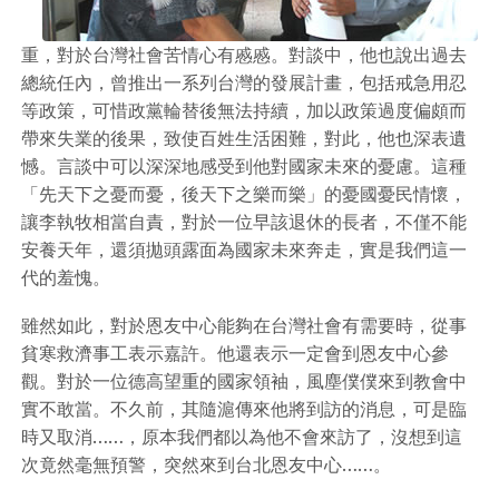
重，對於台灣社會苦情心有慼慼。對談中，他也說出過去
總統任內，曾推出一系列台灣的發展計畫，包括戒急用忍
等政策，可惜政黨輪替後無法持續，加以政策過度偏頗而
帶來失業的後果，致使百姓生活困難，對此，他也深表遺
憾。言談中可以深深地感受到他對國家未來的憂慮。這種
「先天下之憂而憂，後天下之樂而樂」的憂國憂民情懷，
讓李執牧相當自責，對於一位早該退休的長者，不僅不能
安養天年，還須拋頭露面為國家未來奔走，實是我們這一
代的羞愧。
雖然如此，對於恩友中心能夠在台灣社會有需要時，從事
貧寒救濟事工表示嘉許。他還表示一定會到恩友中心參
觀。對於一位德高望重的國家領袖，風塵僕僕來到教會中
實不敢當。不久前，其隨滬傳來他將到訪的消息，可是臨
時又取消……，原本我們都以為他不會來訪了，沒想到這
次竟然毫無預警，突然來到台北恩友中心……。