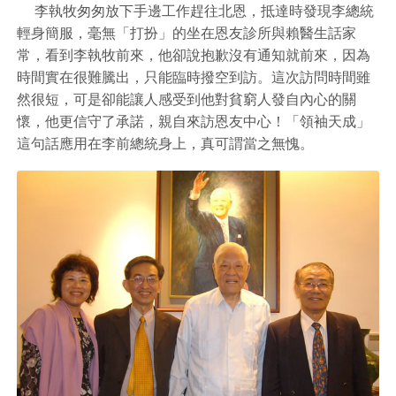
李執牧匆匆放下手邊工作趕往北恩，抵達時發現李總統
輕身簡服，毫無「打扮」的坐在恩友診所與賴醫生話家
常，看到李執牧前來，他卻說抱歉沒有通知就前來，因為
時間實在很難騰出，只能臨時撥空到訪。這次訪問時間雖
然很短，可是卻能讓人感受到他對貧窮人發自內心的關
懷，他更信守了承諾，親自來訪恩友中心！「領袖天成」
這句話應用在李前總統身上，真可謂當之無愧。