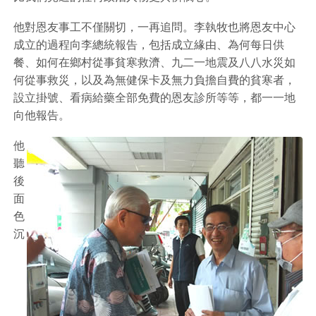
他對恩友事工不僅關切，一再追問。李執牧也將恩友中心
成立的過程向李總統報告，包括成立緣由、為何每日供
餐、如何在鄉村從事貧寒救濟、九二一地震及八八水災如
何從事救災，以及為無健保卡及無力負擔自費的貧寒者，
設立掛號、看病給藥全部免費的恩友診所等等，都一一地
向他報告。
他
聽
後
面
色
沉