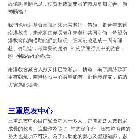
設備將更顯充足，使貧寒或需要者的救助更加完善。願
神賜福！
我們也歡迎基督書院的朱永言老師，帶領一群青年來到
南港教會，未來將由候長老和朱老師共同引領，希望南
港教會能夠借助他們的理想，把南港改造成一間有理
想、有理念，最重要的是有 神的話運行其中的教會，
願 神賜福祂的教會。
南港教會聚會人數安排已逐漸步上軌道，為了讓詩歌班
更有朝氣，南港恩友中心盼望能有一部鋼琴伴奏，還請
大家為此禱告。
三重恩友中心
三重恩友中心目前聚會約六十多人，是間劇會人數穩定
成長的教會。這些作為除了 神的保守外，汪柏坤助傳的
努力也是功不可沒。為了借助他的愛心及聖經知識，恩