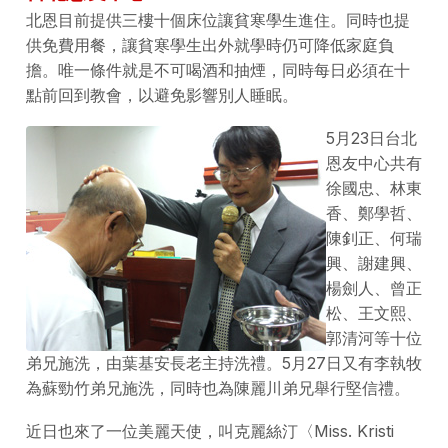
北恩目前提供三樓十個床位讓貧寒學生進住。同時也提
供免費用餐，讓貧寒學生出外就學時仍可降低家庭負
擔。唯一條件就是不可喝酒和抽煙，同時每日必須在十
點前回到教會，以避免影響別人睡眠。
5月23日台北
恩友中心共有
徐國忠、林東
香、鄭學哲、
陳釗正、何瑞
興、謝建興、
楊劍人、曾正
松、王文熙、
郭清河等十位
弟兄施洗，由葉基安長老主持洗禮。5月27日又有李執牧
為蘇勁竹弟兄施洗，同時也為陳麗川弟兄舉行堅信禮。
近日也來了一位美麗天使，叫克麗絲汀〈Miss. Kristi