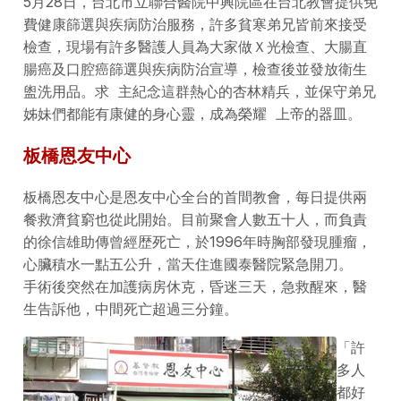
5月28日，台北市立聯合醫院中興院區在台北教會提供免
費健康篩選與疾病防治服務，許多貧寒弟兄皆前來接受
檢查，現場有許多醫護人員為大家做Ｘ光檢查、大腸直
腸癌及口腔癌篩選與疾病防治宣導，檢查後並發放衛生
盥洗用品。求 主紀念這群熱心的杏林精兵，並保守弟兄
姊妹們都能有康健的身心靈，成為榮耀 上帝的器皿。
板橋恩友中心
板橋恩友中心是恩友中心全台的首間教會，每日提供兩
餐救濟貧窮也從此開始。目前聚會人數五十人，而負責
的徐信雄助傳曾經歴死亡，於1996年時胸部發現腫瘤，
心臟積水一點五公升，當天住進國泰醫院緊急開刀。
手術後突然在加護病房休克，昏迷三天，急救醒來，醫
生告訴他，中間死亡超過三分鐘。
「許
多人
都好