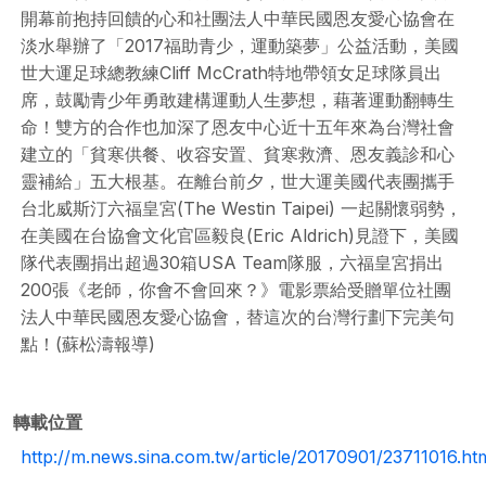
開幕前抱持回饋的心和社團法人中華民國恩友愛心協會在
淡水舉辦了「2017福助青少，運動築夢」公益活動，美國
世大運足球總教練Cliff McCrath特地帶領女足球隊員出
席，鼓勵青少年勇敢建構運動人生夢想，藉著運動翻轉生
命！雙方的合作也加深了恩友中心近十五年來為台灣社會
建立的「貧寒供餐、收容安置、貧寒救濟、恩友義診和心
靈補給」五大根基。在離台前夕，世大運美國代表團攜手
台北威斯汀六福皇宮(The Westin Taipei) 一起關懷弱勢，
在美國在台協會文化官區毅良(Eric Aldrich)見證下，美國
隊代表團捐出超過30箱USA Team隊服，六福皇宮捐出
200張《老師，你會不會回來？》電影票給受贈單位社團
法人中華民國恩友愛心協會，替這次的台灣行劃下完美句
點！(蘇松濤報導)
轉載位置
http://m.news.sina.com.tw/article/20170901/23711016.ht