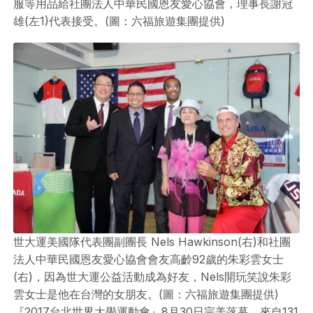
服等用品給社團法人中華民國恩友愛心協會，理事長謝冠
雄(左1)代表接受。(圖：六福旅遊集團提供)
世大運美國隊代表團副團長 Nels Hawkinson(右)和社團
法人中華民國恩友愛心協會會友高齡92歲的朱彩雲女士
(右)，因為世大運公益活動成為好友，Nels開玩笑說朱彩
雲女士是他在台灣的女朋友。(圖：六福旅遊集團提供)
『2017台北世界大學運動會』8月30日完美落幕，來自131