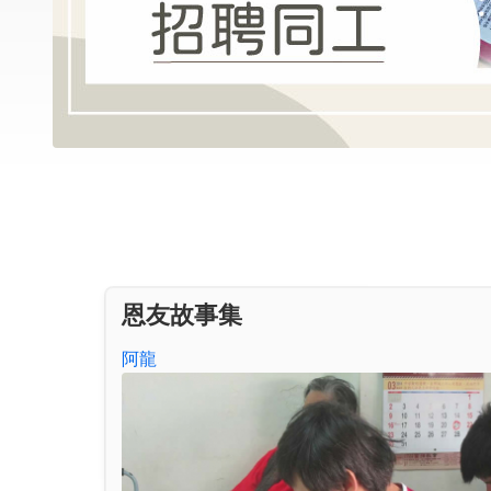
恩友故事集
阿龍