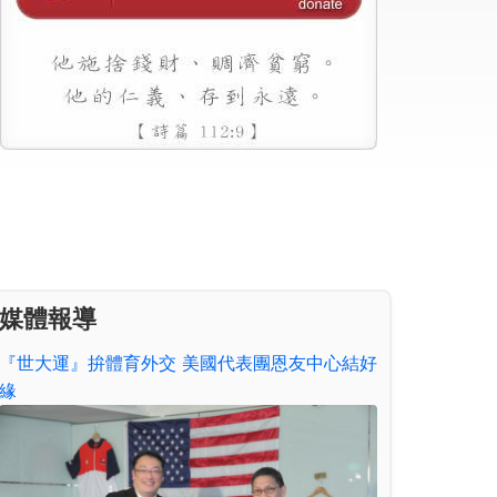
媒體報導
『世大運』拚體育外交 美國代表團恩友中心結好
緣