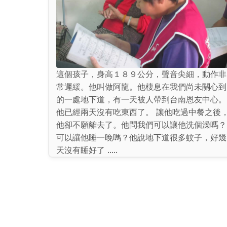
這個孩子，身高１８９公分，聲音尖細，動作非
常遲緩。他叫做阿龍。他棲息在我們尚未關心到
的一處地下道，有一天被人帶到台南恩友中心。
他已經兩天沒有吃東西了。 讓他吃過中餐之後
他卻不願離去了。他問我們可以讓他洗個澡嗎？
可以讓他睡一晚嗎？他說地下道很多蚊子，好幾
天沒有睡好了 .....