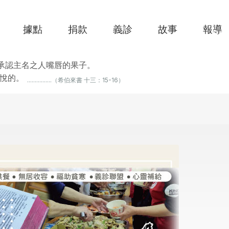
據點
捐款
義診
故事
報導
承認主名之人嘴唇的果子。
悅的。
................（希伯來書 十三：15-16）