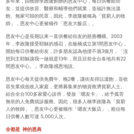
多年來，由牧師李政隆創辦的恩友中心，每日供餐給街
友，並提供收容、醫療和輔導他們就業，造福許無法溫
飽、無家可歸的民眾，因此，李政隆被稱為「貧窮人的牧
師」，恩友中心更被稱作「恩友大飯店」。
恩友中心是長期以來一直供餐給街友的慈善機構。2003
年，李政隆接受耶穌的感召，在板橋成立第1間恩友中心，
開始每日供餐給街友，許多朋友認為他撐不過3個月，「沒
想到主耶穌讓我一做就是13年，而且目前全台各地共有22
間恩友中心。」李政隆感恩地說。
恩友中心每天提供免費午、晚2餐，讓街友得以溫飽，並收
容失業或低收入家庭，更將募集來的物資救濟貧窮人士。
結合全台100多家愛心診所，發放「嗯友卡」，給予孤苦
無依的人免費就診服務。因此，很多人稱李政隆為「貧窮
人的牧師」，恩友中心更被稱作「嗯友大飯店」，粗估每
日供餐人數可達 5,000人次。
全都是 神的恩典