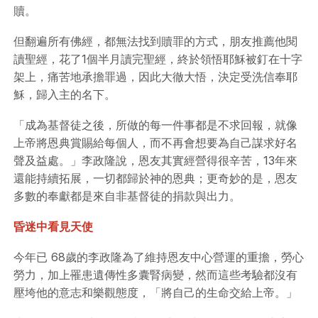
贖。
但翻遍所有佛經，都無法找到贖罪的方式，朋友推薦他閱
讀聖經，花了1個半月讀完聖經，終於領悟耶穌被釘在十字
架上，痛苦地承擔罪過，因此大徹大悟，決定受洗信奉耶
穌，歸入主的名下。
「成為基督徒之後，所做的每一件事都是不求回報，就像
上帝將恩典賞賜給每個人，而不再會想要為自己謀求好名
聲及益處。」李政隆說，恩友其實經營得很辛苦，13年來
還能持續拓展，一切都歸於神的恩典；更奇妙的是，恩友
多數的奉獻都是來自非基督徒的捐款與出力。
昏迷中看見天使
今年已 68歲的李政隆為了維持恩友中心營運的重擔，勞心
勞力，加上罹患遺傳性多囊腎病變，然而這些考驗都沒有
壓垮他的意志和樂觀態度，「將自己的生命交給上帝。」