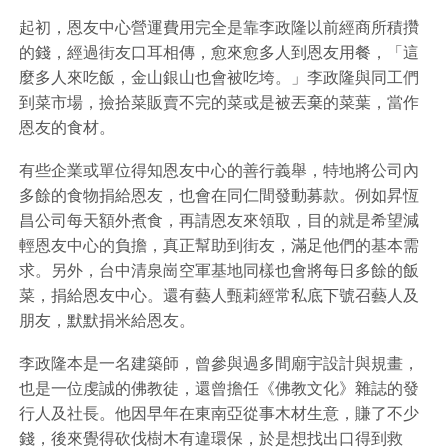
起初，恩友中心營運費用完全是靠李政隆以前經商所積攢
的錢，經過街友口耳相傳，愈來愈多人到恩友用餐，「這
麼多人來吃飯，金山銀山也會被吃垮。」李政隆與同工們
到菜市場，撿拾菜販賣不完的菜或是被丟棄的菜葉，當作
恩友的食材。
有些企業或單位得知恩友中心的善行義舉，特地將公司內
多餘的食物捐給恩友，也會在同仁間發動募款。例如昇恆
昌公司每天額外煮食，再請恩友來領取，目的就是希望減
輕恩友中心的負擔，真正幫助到街友，滿足他們的基本需
求。另外，台中清泉崗空軍基地同樣也會將每日多餘的飯
菜，捐給恩友中心。還有藝人甄莉經常私底下號召藝人及
朋友，默默捐米給恩友。
李政隆本是一名建築師，曾參與過多間廟宇設計與規畫，
也是一位虔誠的佛教徒，還曾擔任《佛教文化》雜誌的發
行人及社長。他因早年在東南亞從事木材生意，賺了不少
錢，後來覺得砍伐樹木有違環保，於是想找出口得到救