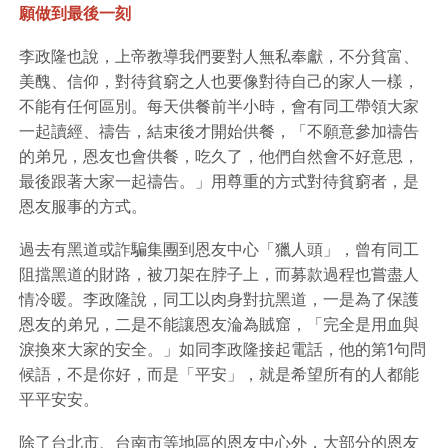
願做到最後一刻
李政隆也說，上帝教導我們要對人無私奉獻，不分貧富、
美醜、信仰，對待貧窮之人也要像對待自己的家人一樣，
不能有任何區別。每天供餐前半小時，會有同工帶領大家
一起讀經、禱告，結束後才開始供餐，「不願意參加禱告
的弟兄，恩友也會供餐，吃久了，他們自然會不好意思，
最後跟著大家一起禱告。」用尊重的方式對待貧窮者，是
恩友服事的方式。
過去有黑道或詐騙集團到恩友中心「獵人頭」，曾有同工
阻擋黑道的財路，被刀架在脖子上，而募款過程也嘗盡人
情冷暖。李政隆說，同工以肉身對抗黑道，一是為了保護
恩友的弟兄，二是不能讓恩友淪為賊窟，「完全是用血與
淚換來大家的安全。」如同李政隆接起電話，他的第1句問
候語，不是你好，而是「平安」，就是希望所有的人都能
平平安安。
除了台北市、台南市等地區的恩友中心外，大部分的恩友