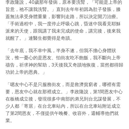
李政隆說，40歲那年發病，原本要洗腎，「可能是上帝的
旨意，祂不讓我洗腎。」直到去年年初因為肚子發脹，膝
蓋無法承受身體重量，影響到走路，所以決定開刀治療。
「手術過程中，我一度停止呼吸心跳，昏迷中我看見耶穌
派來的天使，跟我講了我未完成的使命，講完後，後來我
就醒了。」連醫生都覺得是奇蹟。
「去年底，我不幸中風，半身不遂，但我不擔心身體狀
況，惟一憂心的是恩友、怕街友吃不飽飯，我不斷向上帝
禱告，祈求神的幫助，3天後我又奇蹟地恢復，當然都得歸
功於上帝的恩典。」
「嗯友中心不是只服務街友，而是救濟貧窮者，哪裡有需
要，恩友中心就在那裡成立。」李政隆說，第1間恩友中心
在板橋成立後，發現很多中南部的弟兄到台北謀發展，不
少人都「寄居」在台北車站內，所以在台北車站附近成立
了第2間恩友，不僅提供午晚餐、收容外，還輔導他們就
業。