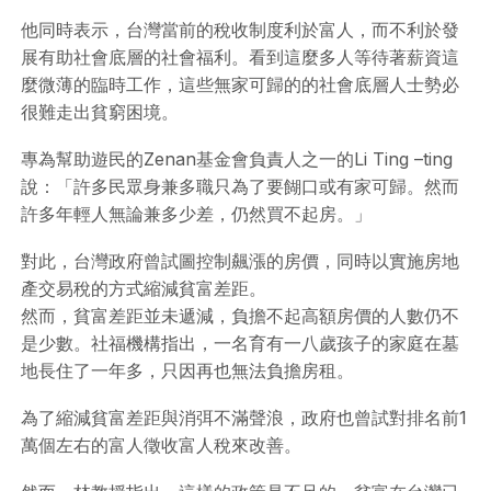
他同時表示，台灣當前的稅收制度利於富人，而不利於發
展有助社會底層的社會福利。看到這麼多人等待著薪資這
麼微薄的臨時工作，這些無家可歸的的社會底層人士勢必
很難走出貧窮困境。
專為幫助遊民的Zenan基金會負責人之一的Li Ting –ting
說：「許多民眾身兼多職只為了要餬口或有家可歸。然而
許多年輕人無論兼多少差，仍然買不起房。」
對此，台灣政府曾試圖控制飆漲的房價，同時以實施房地
產交易稅的方式縮減貧富差距。
然而，貧富差距並未遞減，負擔不起高額房價的人數仍不
是少數。社福機構指出，一名育有一八歲孩子的家庭在墓
地長住了一年多，只因再也無法負擔房租。
為了縮減貧富差距與消弭不滿聲浪，政府也曾試對排名前1
萬個左右的富人徵收富人稅來改善。