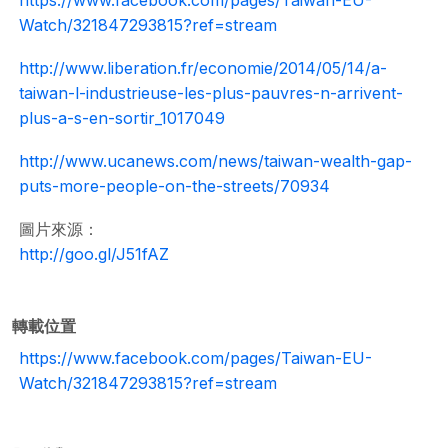
https://www.facebook.com/pages/Taiwan-EU-
Watch/321847293815?ref=stream
http://www.liberation.fr/economie/2014/05/14/a-
taiwan-l-industrieuse-les-plus-pauvres-n-arrivent-
plus-a-s-en-sortir_1017049
http://www.ucanews.com/news/taiwan-wealth-gap-
puts-more-people-on-the-streets/70934
圖片來源：
http://goo.gl/J51fAZ
轉載位置
https://www.facebook.com/pages/Taiwan-EU-
Watch/321847293815?ref=stream