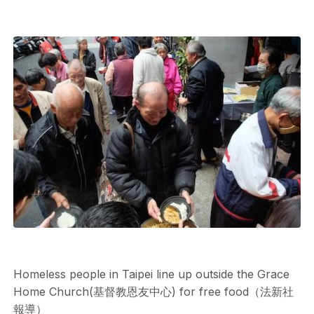
Homeless people in Taipei line up outside the Grace
Home Church(基督教恩友中心) for free food（法新社
報導）