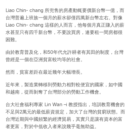
Liao Chin- chang 所兜售的房產動輒要價新台幣一億，而
台灣普遍上班族一個月的薪水卻僅四萬新台幣左右。對像
Liao Chin- chang 這樣的人而言，他每個月真正賺入的薪
水甚至只有四千新台幣，不要說買房，連要租一間房都很
困難。
由於教育普及化，和50年代允許耕者有其田的制度，台灣
曾經是一個在亞洲貧富較均等的社會。
然而，貧富差距在最近幾年大幅增長。
近年來，製造業轉移到勞動力相對較便宜的國家，如中國
和越南，從而剝奪了台灣部分的勞動工作機會。
台大社會福利專家 Lin Wan –i 教授指出，培訓教育機會的
不足與2萬元的最低薪資規定，加大了台灣的貧窮狀態。而
台灣近期與中國頻繁的經濟貿易，其實只是讓有資本的富
者更富，對於中低收入者來說幾乎毫無助益。