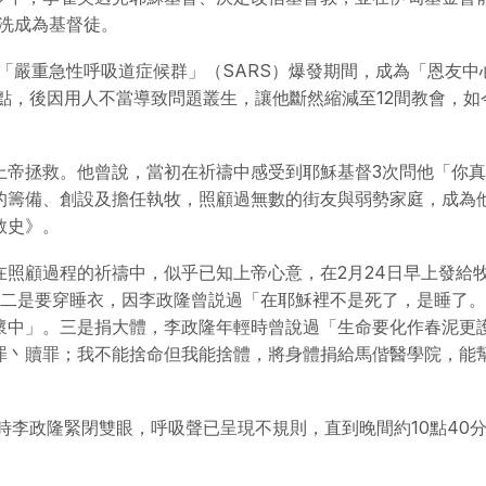
受洗成為基督徒。
年「嚴重急性呼吸道症候群」（SARS）爆發期間，成為「恩友中
點，後因用人不當導致問題叢生，讓他斷然縮減至12間教會，如今
上帝拯救。他曾說，當初在祈禱中感受到耶穌基督3次問他「你
的籌備、創設及擔任執牧，照顧過無數的街友與弱勢家庭，成為
教史》。
照顧過程的祈禱中，似乎已知上帝心意，在2月24日早上發給
；二是要穿睡衣，因李政隆曾説過「在耶穌裡不是死了，是睡了
懷中」。三是捐大體，李政隆年輕時曾說過「生命要化作春泥更
罪丶贖罪；我不能捨命但我能捨體，將身體捐給馬偕醫學院，能
時李政隆緊閉雙眼，呼吸聲已呈現不規則，直到晚間約10點40