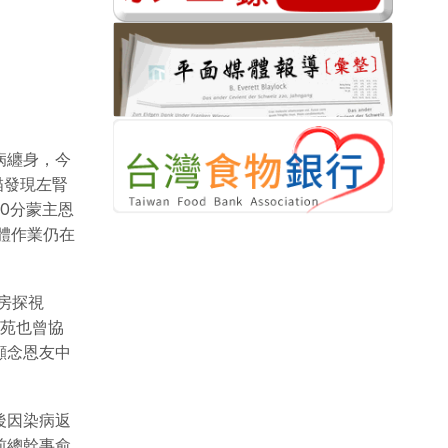
病纏身，今
描發現左腎
0分蒙主恩
體作業仍在
房探視
頌苑也曾協
顧念恩友中
後因染病返
前總幹事俞