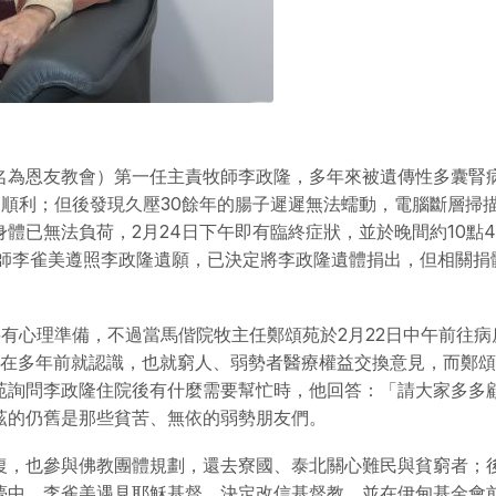
名為恩友教會）第一任主責牧師李政隆，多年來被遺傳性多囊腎
後順利；但後發現久壓30餘年的腸子遲遲無法蠕動，電腦斷層掃
體已無法負荷，2月24日下午即有臨終症狀，並於晚間約10點4
牧師李雀美遵照李政隆遺願，已決定將李政隆遺體捐出，但相關捐
要有心理準備，不過當馬偕院牧主任鄭頌苑於2月22日中午前往病
實在多年前就認識，也就窮人、弱勢者醫療權益交換意見，而鄭
苑詢問李政隆住院後有什麼需要幫忙時，他回答：「請大家多多
茲的仍舊是那些貧苦、無依的弱勢朋友們。
復，也參與佛教團體規劃，還去寮國、泰北關心難民與貧窮者；
夢中，李雀美遇見耶穌基督、決定改信基督教，並在伊甸基金會