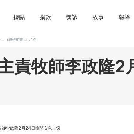
據點
捐款
義診
故事
報導
....... （彼得前書 三：17）
主責牧師李政隆2
牧師李政隆2月24日晚間安息主懷