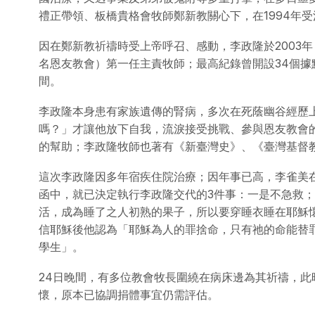
禮正帶領、板橋貴格會牧師鄭新教關心下，在1994年
因在鄭新教祈禱時受上帝呼召、感動，李政隆於2003
名恩友教會）第一任主責牧師；最高紀錄曾開設34個據
間。
李政隆本身患有家族遺傳的腎病，多次在死蔭幽谷經歷
嗎？」才讓他放下自我，流淚接受挑戰、參與恩友教會
的幫助；李政隆牧師也著有《新臺灣史》、《臺灣基督
這次李政隆因多年宿疾住院治療；因年事已高，李雀美在
函中，就已決定執行李政隆交代的3件事：一是不急救
活，成為睡了之人初熟的果子，所以要穿睡衣睡在耶穌
信耶穌後他認為「耶穌為人的罪捨命，只有祂的命能替
學生」。
24日晚間，有多位教會牧長圍繞在病床邊為其祈禱，此
懷，原本已協調捐體事宜仍需評估。