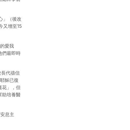
心」（後改
又增至15
真的愛我
他們最即時
牧長代禱信
。耶穌已復
護花」，但
幫助培養醫
分安息主