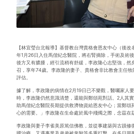
【林宜瑩台北報導】基督教台灣貴格會恩友中心（後改
年1月26日入住馬偕紀念醫院，將右腎摘除，手術及術
後方又有膿腫，經引流稍有舒緩，李政隆心志堅強，然身
召，享年74歲。李政隆的妻子、貴格會非比教會主任
評估。
據了解，李政隆的病情在2月19日已不樂觀，醫囑家人
時，李政隆仍然意識清楚，還能與鄭頌苑對話。2人其
助馬偕紀念醫院長期提供救濟物資給恩友中心；當鄭頌
心的需要。」李政隆在生命處於風中殘燭之際，念茲在
李政隆與妻子李雀美原篤信佛教，並從事建築與古蹟修
國治療，又遇事業及弟弟被鬼附等多重打擊，在多日噩