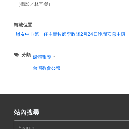
（攝影／林宜瑩）
轉載位置
恩友中心第一任主責牧師李政隆2月24日晚間安息主懷
分類
媒體報導
台灣教會公報
站內搜尋
搜尋