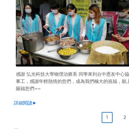
感謝 弘光科技大學物理治療系 同學來到台中恩友中心
事工，感謝年輕熱情的您們，成為我們極大的祝福，願
賜福您們~~
詳細閱讀►
Pagination
目前頁面
Pa
1
2