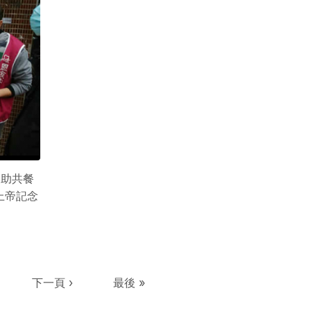
協助共餐
上帝記念
ge
下一頁
Last page
下一頁 ›
最後 »