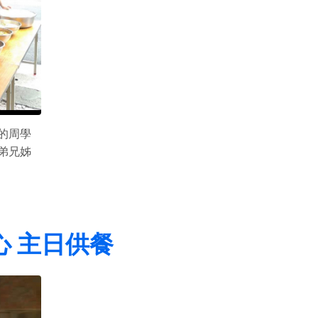
院的周學
弟兄姊
心 主日供餐