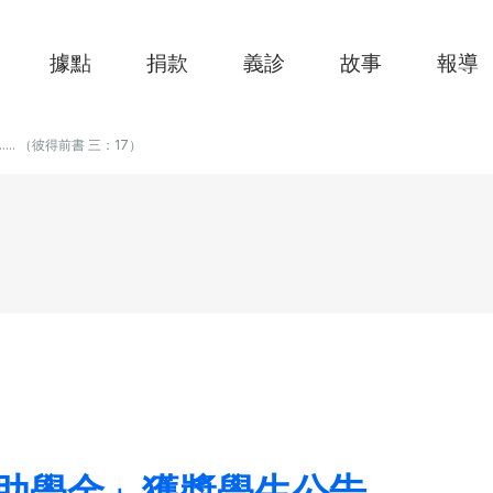
據點
捐款
義診
故事
報導
....... （彼得前書 三：17）
助學金」獲獎學生公告