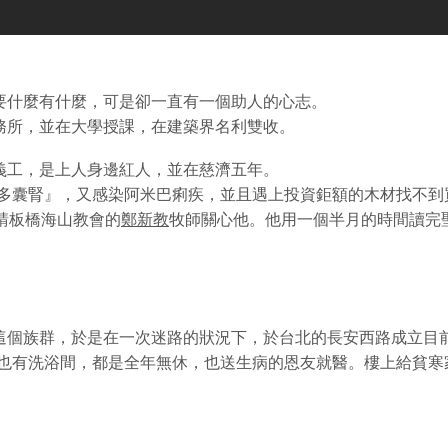
要什麼有什麼，可是卻一直有一個助人的心志。
務所，並在大學授課，在建築界名利雙收。
義工，是上人身邊紅人，並在慈濟五年。
性多囊腎』，又感染阿米巴痢疾，並且遇上投資鉅額的木材找不到
邀請板橋海山教會的
鄭新教
牧師關心他。他用一個半月的時間讀完
這個族群，於是在一次迷路的狀況下，於台北的長安西路成立目
，也有洗浴間，都是全年無休，也送生病的恩友就醫。樓上給貧寒