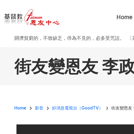
移至主內容
Home
賙濟貧窮的，不致缺乏，佯為不見的，必多受咒詛。 〔箴
街友變恩友 李
導航連結
Home
影音
好消息電視台（GoodTV）
街友變恩友