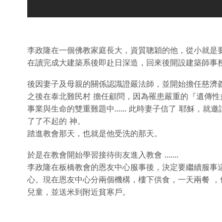
李政隆在一個佛教家庭長大，資質聰穎的他，從小就是
在讀完成大建築系後即赴日深造，回來後開設建築師事
後因妻子及母親的關係認識證嚴法師，並開始擔任慈濟
之後在泰北難民村 擔任顧問，因為罹患嚴重的『遺傳
事業與生命的雙重難題中...... 此時妻子信了 耶穌，就
了了不起的 神。
踏進教會那天，也就是他受洗的那天。
於是在教會開始學習接待街友進入教會 .......
李政隆在板橋教會的恩友中心服事後，決定要繼續服事
心。現在恩友中心分兩個機構，樓下供食，一天兩餐 
兒童，並送米到附近貧寒戶。