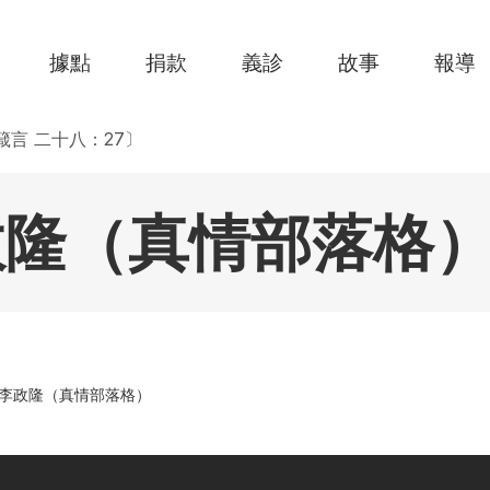
據點
捐款
義診
故事
報導
言 二十八：27〕
政隆（真情部落格
 李政隆（真情部落格）