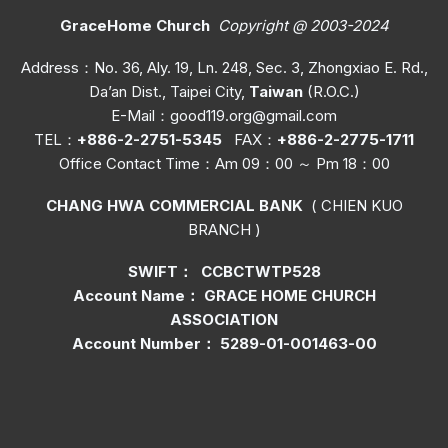
GraceHome Church
Copyright @ 2003-2024
Address：No. 36, Aly. 19, Ln. 248, Sec. 3, Zhongxiao E. Rd.,
Da’an Dist., Taipei City,
Taiwan
(R.O.C.)
E-Mail：
good119.org@gmail.com
TEL：
+886-2-2751-5345
FAX：
+886-2-2775-1711
Office C
ontact Time
：Am 09：00 ～ Pm 18：00
CHANG HWA COMMERCIAL BANK
( CHIEN KUO
BRANCH )
SWIFT： CCBCTWTP528
Account Name： GRACE HOME CHURCH
ASSOCIATION
Account Number： 5289-01-001463-00